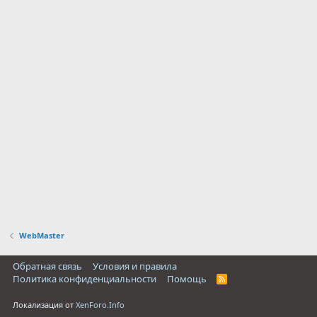
к
а
р
е
с
у
р
с
а
WebMaster
Обратная связь
Условия и правила
Политика конфиденциальности
Помощь
R
S
S
Локализация от
XenForo.Info