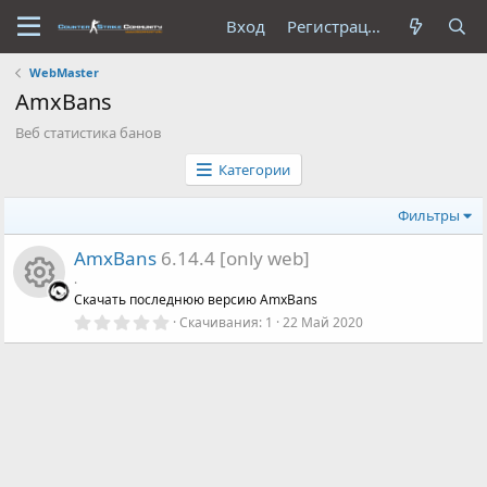
Вход
Регистрация
WebMaster
AmxBans
Веб статистика банов
Категории
Фильтры
AmxBans
6.14.4 [only web]
.
Скачать последнюю версию AmxBans
0
Скачивания
1
22 Май 2020
И
.
0
0
к
з
в
о
ё
з
д
н