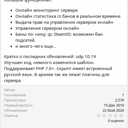
Онлайн мониторинг сервера
Онлайн статистика cs банов в реальном времени
Выдача прав на управление сервером онлайн
Управление сервером онлайн
Баны по: нику; ip; SteamID; возможен бан
подсетей.
и много чего еще...
Кратко о последних обновлений: udp 10.19
Улучшен код, немного изменился шаблон.
Поддерживает PHP 7.0+. Скрипт имеет встроенный
русский язык. В архиве так же лежат плагины для
сервера.
Автор
.
Скачивания
1
Просмотры
2,579
Первый выпуск
15 Дек 2010
Обновление
22 Май 2020
0
Оценка
.
0 оценок
0