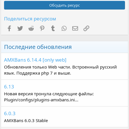
0
з
Обсудить ресурс
в
ё
з
Поделиться ресурсом
д
Facebook
Twitter
Reddit
Pinterest
Tumblr
WhatsApp
Электронная почта
Ссылка
Последние обновления
AMXBans 6.14.4 [only web]
Обновления только Web части. Встроенный русский
язык. Поддержка php 7 и выше.
6.13
Новая версия тронула следующие файлы:
Plugin/configs/plugins-amxbans.ini...
6.0.3
AMXBans 6.0.3 Stable