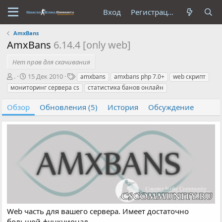
Вход
Регистрация
AmxBans
AmxBans
6.14.4 [only web]
Нет прав для скачивания
А
Д
Т
.
15 Дек 2010
amxbans
amxbans php 7.0+
web скрипт
в
а
е
мониторинг сервера cs
статистика банов онлайн
т
т
г
о
а
и
Обзор
Обновления (5)
История
Обсуждение
р
с
о
з
д
а
н
и
я
Web часть для вашего сервера. Имеет достаточно
большой функционал.