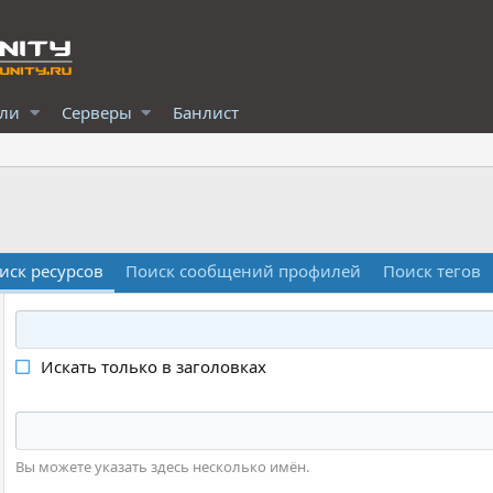
ели
Серверы
Банлист
иск ресурсов
Поиск сообщений профилей
Поиск тегов
Искать только в заголовках
Вы можете указать здесь несколько имён.