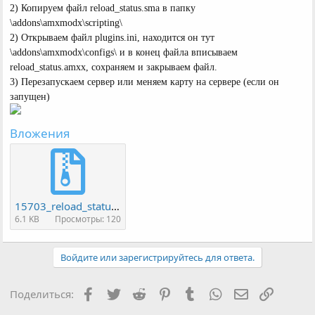
2) Копируем файл reload_status.sma в папку
\addons\amxmodx\scripting\
2) Открываем файл plugins.ini, находится он тут
\addons\amxmodx\configs\ и в конец файла вписываем
reload_status.amxx, сохраняем и закрываем файл.
3) Перезапускаем сервер или меняем карту на сервере (если он
запущен)
Вложения
15703_reload_status.rar
6.1 KB
Просмотры: 120
Войдите или зарегистрируйтесь для ответа.
Facebook
Twitter
Reddit
Pinterest
Tumblr
WhatsApp
Электронная
Ссылка
Поделиться: