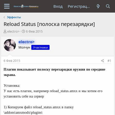
Вход
Регистрация
Эффекты
Reload Status [полоска перезарядки]
А
Д
electro>
6 Фев 2015
в
а
т
т
electro>
о
а
Молчун
Участники
р
н
т
а
е
ч
6 Фев 2015
#1
м
а
ы
л
Плагин показывает полоску перезарядки оружия по середине
а
экрана.
Установка:
У нас есть плагин, например reload_status.amxx и мы хотим его
установить себе на сервер
1) Копируем файл reload_status.amxx в папку
\addons\amxmodx\plugins\