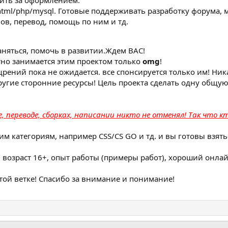
ить за оформлением.
tml/php/mysql. Готовые поддерживать разработку форума, м
ов, перевод, помощь по ним и тд.
аняться, помочь в развитии.Ждем ВАС!
но занимается этим проектом только
omg
!
рений пока не ожидается. все спонсируется только им! Ник
другие сторонние ресурсы! Цель проекта сделать одну общую
, переводе, сборках, написании никто не отменял! Так что 
гим категориям, например CSS/CS GO и тд. и вы готовы взят
ь, возраст 16+, опыт работы (примеры работ), хороший онл
этой ветке! Спасибо за внимание и понимание!