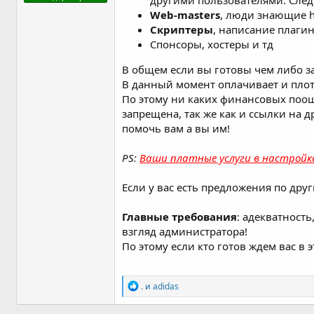
другими пользователями. След
Web-masters
, люди знающие h
Скриптеры
, написание плагин
Спонсоры, хостеры и тд
В общем если вы готовы чем либо з
В данный момент оплачивает и плот
По этому ни каких финансовых поощ
запрещена, так же как и ссылки на 
помочь вам а вы им!
PS:
Ваши платные услуги в настройке
Если у вас есть предложения по дру
Главные требования
: адекватност
взгляд администратора!
По этому если кто готов ждем вас в 
Р
.
и
adidas
е
а