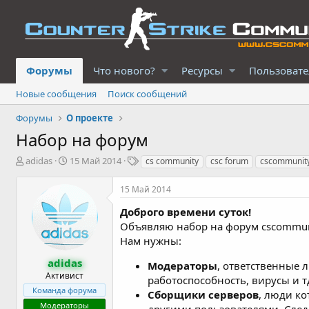
Форумы
Что нового?
Ресурсы
Пользоват
Новые сообщения
Поиск сообщений
Форумы
О проекте
Набор на форум
А
Д
Т
adidas
15 Май 2014
cs community
csc forum
cscommunity
в
а
е
т
т
г
15 Май 2014
о
а
и
р
н
Доброго времени суток!
т
а
Объявляю набор на форум cscommun
е
ч
Нам нужны:
м
а
ы
л
adidas
Модераторы
, ответственные 
а
Активист
работоспособность, вирусы и 
Команда форума
Сборщики серверов
, люди к
Модераторы