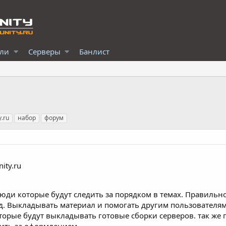
ели
Серверы
Банлист
.ru
набор
форум
ity.ru
люди которые будут следить за порядком в темах. Правиль
тд. Выкладывать материал и помогать другим пользователя
оторые будут выкладывать готовые сборки серверов. так ж