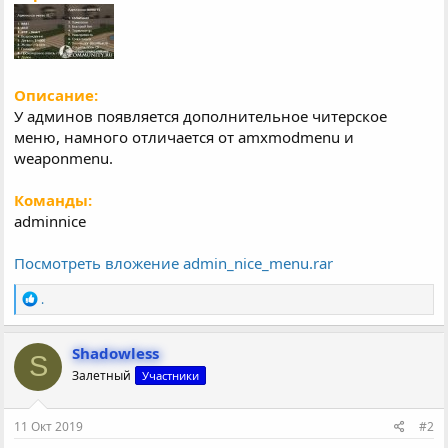
Описание:
У админов появляется дополнительное читерское
меню, намного отличается от amxmodmenu и
weaponmenu.
Команды:
adminnice
Посмотреть вложение admin_nice_menu.rar
Р
.
е
а
к
Shadowless
S
ц
Залетный
Участники
и
и
:
11 Окт 2019
#2