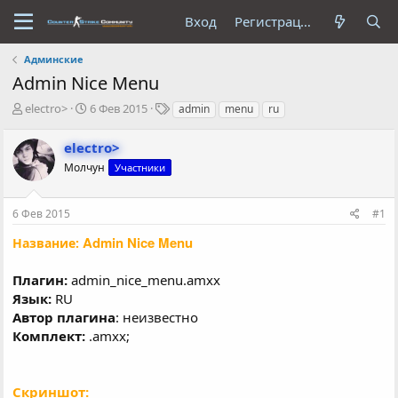
Вход
Регистрация
Админские
Admin Nice Menu
А
Д
Т
electro>
6 Фев 2015
admin
menu
ru
в
а
е
т
т
г
electro>
о
а
и
Молчун
Участники
р
н
т
а
е
ч
6 Фев 2015
#1
м
а
ы
л
Admin Nice Menu
Название:
а
Плагин:
admin_nice_menu.amxx
Язык:
RU
Автор плагина
: неизвестно
Комплект:
.amxx;
Скриншот: