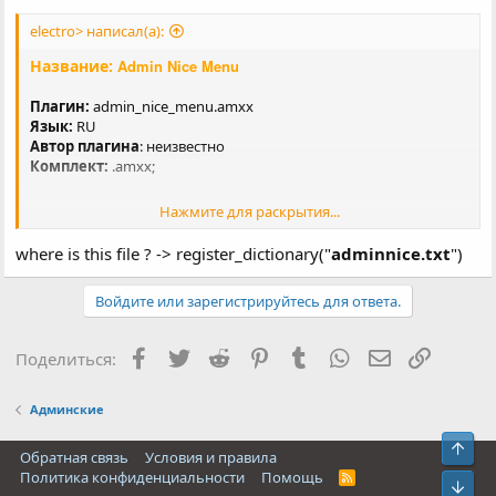
electro> написал(а):
Название:
Admin Nice Menu
Плагин:
admin_nice_menu.amxx
Язык:
RU
Автор плагина
: неизвестно
Комплект:
.amxx;
Нажмите для раскрытия...
Скриншот:
Посмотреть вложение 105
where is this file ? -> register_dictionary("
adminnice.txt
")
Описание:
Войдите или зарегистрируйтесь для ответа.
У админов появляется дополнительное читерское меню,
намного отличается от amxmodmenu и weaponmenu.
Facebook
Twitter
Reddit
Pinterest
Tumblr
WhatsApp
Электронная
Ссылка
Поделиться:
Команды:
adminnice
Админские
Посмотреть вложение 106
Свер
Обратная связь
Условия и правила
Политика конфиденциальности
Помощь
R
Сниз
S