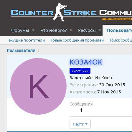
Форумы
Что нового?
Ресурсы
Пользоват
Текущие посетители
Новые сообщения профилей
Поиск сооб
Пользователи
KO3A4OK
K
Участники
Залетный
·
Из
Киев
Регистрация
30 Окт 2015
Активность
7 Ноя 2015
Сообщения
1
Найти