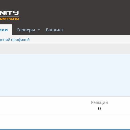
ели
Серверы
Банлист
щений профилей
Реакции
0