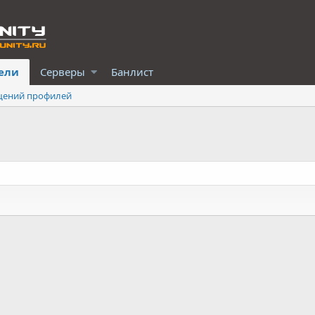
ели
Серверы
Банлист
щений профилей