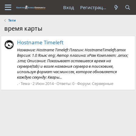
Вход
Регистрация
Теги
время карты
Hostname Timeleft
Название: Hostname Timeleft Плагин: HostnameTimeleft.amxx
Версия: 1.0 Язык: eng; Автор плагина: xPaw Комплект: .amxx;
.sma; Описание: Показывает оставшееся время на
сервере(tab) и возле названия сервера в поисковике,
используя формат час:мин:сек, которое обновляется
каждую секунду: Квары...
.
Тема
2 Июн 2014
Ответы: 0
Форум:
Серверные