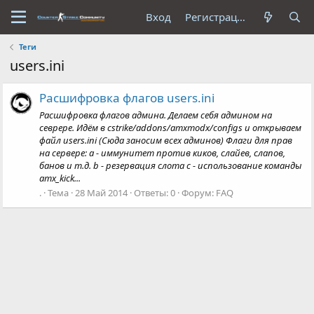
Вход
Регистрация
Теги
users.ini
Расшифровка флагов users.ini
Расшифровка флагов админа. Делаем себя админом на
севрере. Идём в cstrike/addons/amxmodx/configs и открываем
файл users.ini (Сюда заносим всех админов) Флаги для прав
на сервере: a - иммунитет против киков, слайев, слапов,
банов и т.д. b - резервация слота c - использование команды
amx_kick...
.
Тема
28 Май 2014
Ответы: 0
Форум:
FAQ