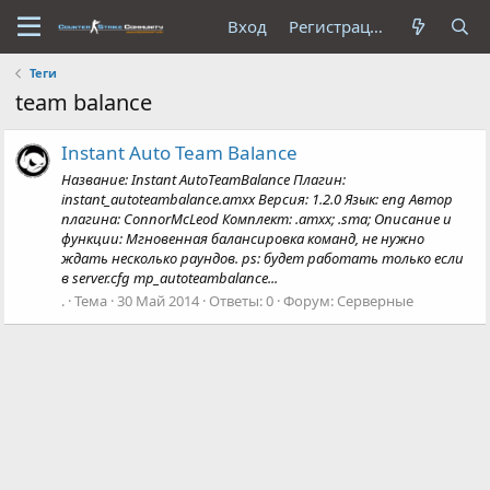
Вход
Регистрация
Теги
team balance
Instant Auto Team Balance
Название: Instant AutoTeamBalance Плагин:
instant_autoteambalance.amxx Версия: 1.2.0 Язык: eng Автор
плагина: ConnorMcLeod Комплект: .amxx; .sma; Описание и
функции: Мгновенная балансировка команд, не нужно
ждать несколько раундов. ps: будет работать только если
в server.cfg mp_autoteambalance...
.
Тема
30 Май 2014
Ответы: 0
Форум:
Серверные