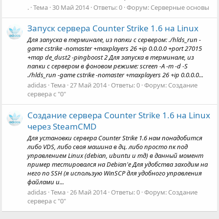
.
Тема
30 Май 2014
Ответы: 0
Форум:
Серверные основы
Запуск сервера Counter Strike 1.6 на Linux
Для запуска в терминале, из папки с сервером: ./hlds_run -
game cstrike -nomaster +maxplayers 26 +ip 0.0.0.0 +port 27015
+map de_dust2 -pingboost 2 Для запуска в терминале, из
папки с сервером в фоновом режиме: screen -A -m -d -S
./hlds_run -game cstrike -nomaster +maxplayers 26 +ip 0.0.0.0...
adidas
Тема
27 Май 2014
Ответы: 0
Форум:
Создание
сервера с "0"
Создание сервера Counter Strike 1.6 на Linux
через SteamCMD
Для установки сервера Counter Strike 1.6 нам понадобится
либо VDS, либо своя машина в дц. либо просто пк под
управлением Linux (debian, ubuntu и тд) в данный момент
пример тестировался на Debian'е Для удобства заходим на
него по SSH (я использую WinSCP для удобного управления
файлами и...
adidas
Тема
26 Май 2014
Ответы: 0
Форум:
Создание
сервера с "0"