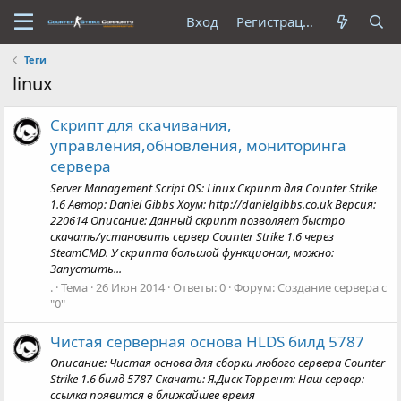
Вход
Регистрация
Теги
linux
Скрипт для скачивания,
управления,обновления, мониторинга
сервера
Server Management Script OS: Linux Скрипт для Counter Strike
1.6 Автор: Daniel Gibbs Хоум: http://danielgibbs.co.uk Версия:
220614 Описание: Данный скрипт позволяет быстро
скачать/установить сервер Counter Strike 1.6 через
SteamCMD. У скрипта большой функционал, можно:
Запустить...
.
Тема
26 Июн 2014
Ответы: 0
Форум:
Создание сервера с
"0"
Чистая серверная основа HLDS билд 5787
Описание: Чистая основа для сборки любого сервера Counter
Strike 1.6 билд 5787 Скачать: Я.Диск Торрент: Наш сервер:
ссылка появится в ближайшее время