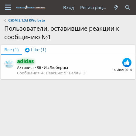
Вход
Регистрация
CSDM 2.1.3d KWo beta
Пользователи, оставившие реакции к
сообщению №1
Все
(1)
Like
(1)
adidas
Активист
·
36
·
Из
Люберцы
14 Июл 2014
Сообщения
4
Реакции
5
Баллы
3