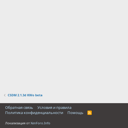
CSDM 2.1.3d KWo beta
Обратная связь
Условия и правила
Политика конфиденциальности
Помощь
R
S
S
Локализация от
XenForo.Info