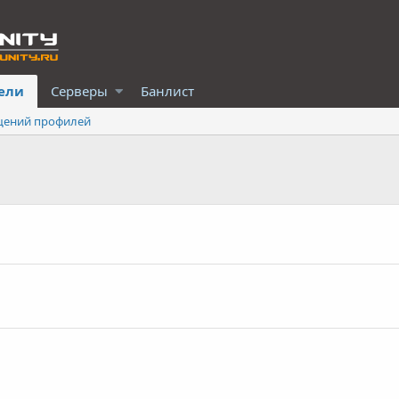
ели
Серверы
Банлист
щений профилей