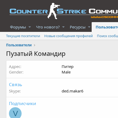
Форумы
Что нового?
Ресурсы
Пользоват
Текущие посетители
Новые сообщения профилей
Поиск сооб
Пользователи
Пузатый Командир
Адрес
Питер
Gender
Male
Связь
Skype
ded.makar6
Подписчики
V