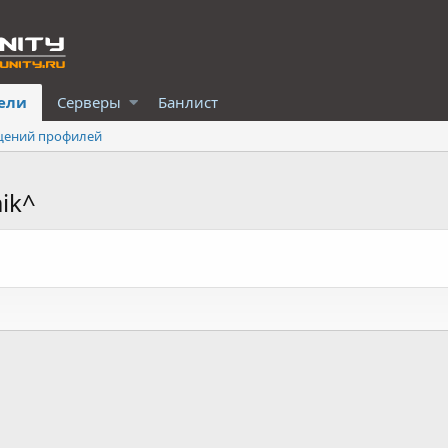
ели
Серверы
Банлист
щений профилей
mik^