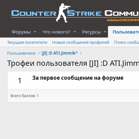
Форумы
Что нового?
Ресурсы
Пользоват
Текущие посетители
Новые сообщения профилей
Поиск сооб
Пользователи
[JI] :D ATI.Jimmik^
Трофеи пользователя [JI] :D ATI.Jim
За первое сообщение на форуме
1
Всего баллов: 1