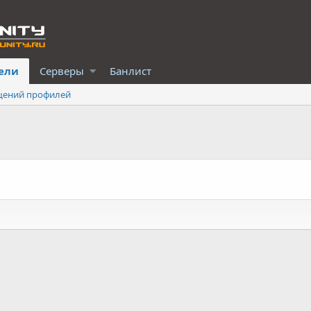
ели
Серверы
Банлист
щений профилей